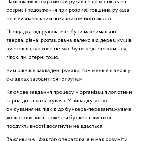
Найважливіші параметри рукава – це міцність на
розрив і подовження при розриві; товщина рукава
не є визначальним показником його якості.
Площадка під рукава має бути максимально
тверда, рівна, розташована далеко від дерев, кущів
чи стовпів, навколо не має бути жодного каміння,
гілок, ям, стерні тощо.
Чим рівніше закладені рукави, тим менше шансів у
складках заводитися гризунам.
Ключове завдання процесу – організація логістики
зерна до завантажувача. У випадку, якщо
очікування на підхід до бункера-перевантажувача
довше, ніж вивантаження бункера, високої
продуктивності досягнути не вдасться.
Важливим є і фактор оператора: він має розуміти