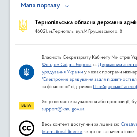
Мапа порталу
Тернопільська обласна державна адмін
46021, м.Тернопіль, вул.М.Грушевського, 8
Власність Секретаріату Кабінету Міністрів У
Фондом Східна Європа
та
Державним агентс
урядування України
у межах програми міжнар
"Електронне врядування задля підзвітності вл
за фінансової підтримки
Швейцарської агенції
Якщо ви маєте зауваження або пропозиції, буд
support@kmu.gov.ua
Весь контент доступний за ліцензією
Creativ
International license
, якщо не зазначено інше