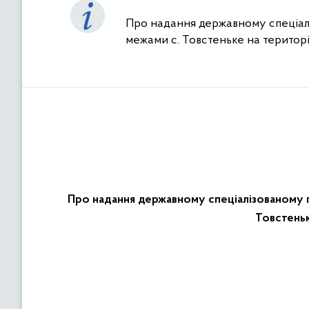
Про надання державному спеціалі
межами с. Товстеньке на територі
Про надання державному спеціалізованому го
Товстеньк