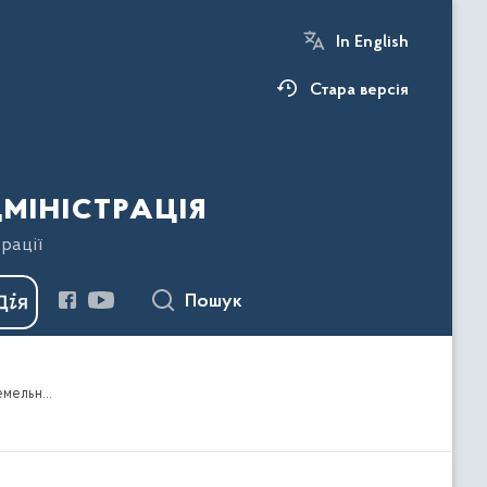
In English
Стара версія
міністрація
рації
Пошук
Про надання державному спеціалізованому господарському підприємству ,,Ліси України” в постійне користування земельної ділянки за межами с. Товстеньке на території Колиндянської сільської ради Чортківського району