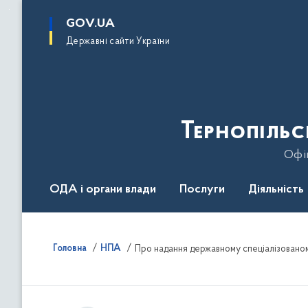
до
основного
GOV.UA
вмісту
Державні сайти України
Тернопільс
Офіц
ОДА і органи влади
Послуги
Діяльність
Головна
НПА