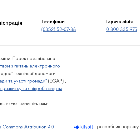
Телефони
Гаряча лінія
істрація
(0352) 52-07-88
0 800 335 975
країни. Проект реалізовано
твом з питань електронного
одної технічної допомоги
ади та участі громади"
(EGAP) ,
 розвитку та співробітництва
ь ласка, напишіть нам:
розробник порталу
e Commons Attribution 4.0