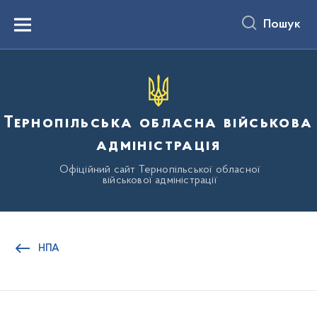
до
основного
Пошук
вмісту
Menu
Тернопільська обласна військова
адміністрація
Офіційний сайт Тернопільської обласної
військової адміністрації
НПА