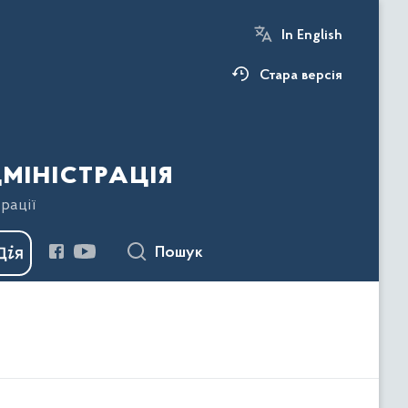
In English
Стара версія
міністрація
рації
Пошук