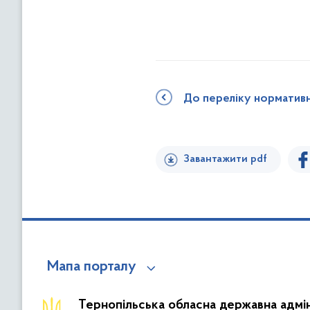
До переліку норматив
Завантажити pdf
Мапа порталу
Тернопільська обласна державна адмін