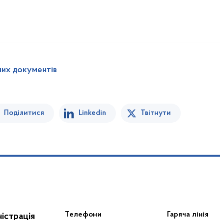
них документів
Поділитися
Linkedin
Твітнути
Телефони
Гаряча лінія
істрація