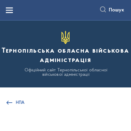
до
основного
Пошук
вмісту
Menu
Тернопільська обласна військова
адміністрація
Офіційний сайт Тернопільської обласної
військової адміністрації
НПА