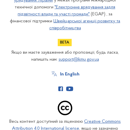
урядування України
у межах програми міжнародної
технічної допомоги
"Електронне врядування задля
підзвітності влади та участі громади"
(EGAP) , за
фінансової підтримки
Швейцарської агенції розвитку та
співробітництва
Якщо ви маєте зауваження або пропозиції, будь ласка,
напишіть нам:
support@kmu.gov.ua
In English
Весь контент доступний за ліцензією
Creative Commons
Attribution 4.0 International license
, якщо не зазначено