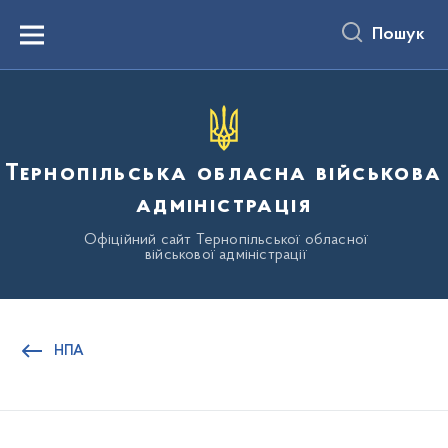
до
основного
Пошук
вмісту
Menu
Тернопільська обласна військова
адміністрація
Офіційний сайт Тернопільської обласної
військової адміністрації
НПА