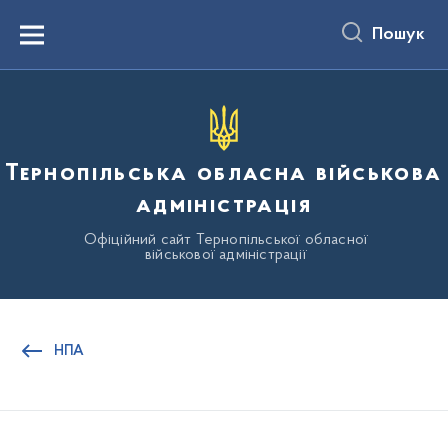
до
основного
Пошук
вмісту
Menu
Тернопільська обласна військова
адміністрація
Офіційний сайт Тернопільської обласної
військової адміністрації
НПА