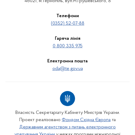
46021, м.Тернопіль, вул.М.Грушевського, 8
Телефони
(0352) 52-07-88
Гаряча лінія
0 800 335 975
Електронна пошта
oda@te.gov.ua
Власність Секретаріату Кабінету Міністрів України.
Проект реалізовано
Фондом Східна Європа
та
Державним агентством з питань електронного
урядування України
у межах програми міжнародної