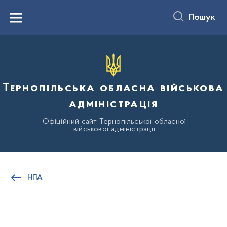
до
основного
Пошук
вмісту
Menu
Тернопільська обласна військова
адміністрація
Офіційний сайт Тернопільської обласної
військової адміністрації
НПА