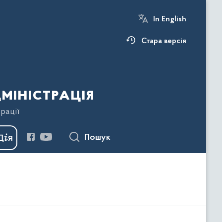
In English
Стара версія
міністрація
рації
Пошук