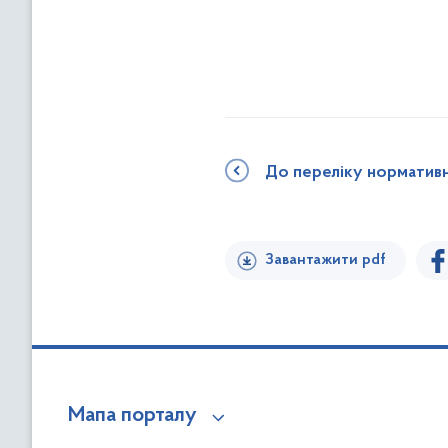
До переліку норматив
Завантажити pdf
Мапа порталу