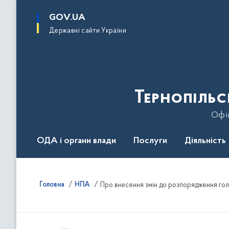
до
основного
GOV.UA
вмісту
Державні сайти України
Тернопільс
Офіц
ОДА і органи влади
Послуги
Діяльність
Головна
НПА
Про внесення змін до розпорядження голо