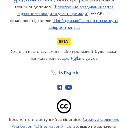
урядування України
у межах програми міжнародної
технічної допомоги
"Електронне врядування задля
підзвітності влади та участі громади"
(EGAP) , за
фінансової підтримки
Швейцарської агенції розвитку та
співробітництва
Якщо ви маєте зауваження або пропозиції, будь ласка,
напишіть нам:
support@kmu.gov.ua
In English
Весь контент доступний за ліцензією
Creative Commons
Attribution 4.0 International license
, якщо не зазначено