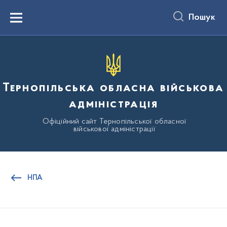
до
основного
Пошук
вмісту
Menu
Тернопільська обласна військова
адміністрація
Офіційний сайт Тернопільської обласної
військової адміністрації
НПА