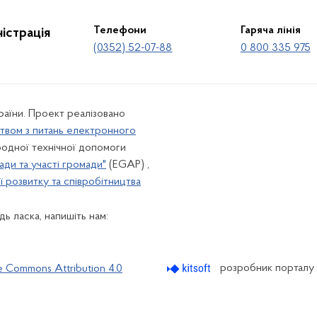
Телефони
Гаряча лінія
істрація
(0352) 52-07-88
0 800 335 975
країни. Проект реалізовано
твом з питань електронного
одної технічної допомоги
ади та участі громади"
(EGAP) ,
 розвитку та співробітництва
ь ласка, напишіть нам:
розробник порталу
e Commons Attribution 4.0