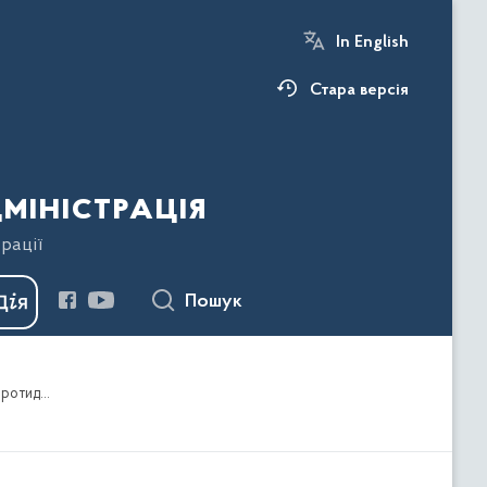
In English
Стара версія
міністрація
рації
Пошук
Про визначення координатора з питань забезпечення рівних прав та можливостей жінок і чоловіків, запобігання та протидії насильству за ознакою статі