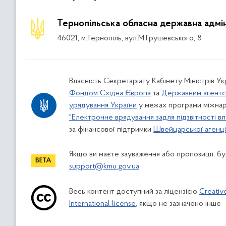
Тернопільська обласна державна адмін
46021, м.Тернопіль, вул.М.Грушевського, 8
Власність Секретаріату Кабінету Міністрів У
Фондом Східна Європа
та
Державним агентс
урядування України
у межах програми міжнар
"Електронне врядування задля підзвітності вл
за фінансової підтримки
Швейцарської агенції
Якщо ви маєте зауваження або пропозиції, буд
support@kmu.gov.ua
Весь контент доступний за ліцензією
Creativ
International license
, якщо не зазначено інше