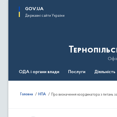
до
основного
GOV.UA
вмісту
Державні сайти України
Тернопільс
Офіц
ОДА і органи влади
Послуги
Діяльність
Головна
НПА