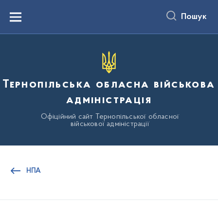
до
основного
Пошук
вмісту
Menu
Тернопільська обласна військова
адміністрація
Офіційний сайт Тернопільської обласної
військової адміністрації
НПА