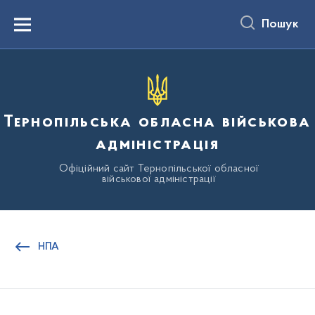
до
основного
Пошук
вмісту
Menu
Тернопільська обласна військова
адміністрація
Офіційний сайт Тернопільської обласної
військової адміністрації
НПА