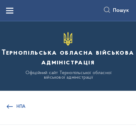
до
основного
Пошук
вмісту
Menu
Тернопільська обласна військова
адміністрація
Офіційний сайт Тернопільської обласної
військової адміністрації
НПА