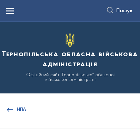
до
основного
Пошук
вмісту
Menu
Тернопільська обласна військова
адміністрація
Офіційний сайт Тернопільської обласної
військової адміністрації
НПА