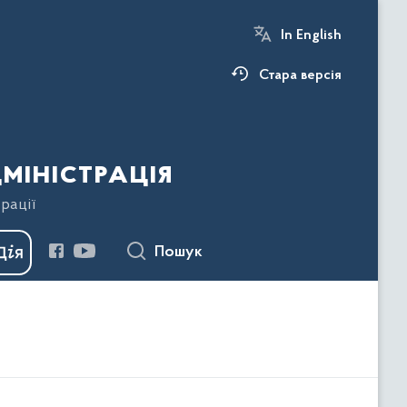
In English
Стара версія
міністрація
рації
Пошук