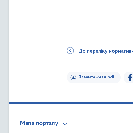
До переліку норматив
Завантажити pdf
Мапа порталу