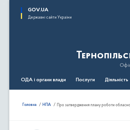
до
основного
GOV.UA
вмісту
Державні сайти України
Тернопільс
Офіц
ОДА і органи влади
Послуги
Діяльність
Головна
НПА
Про затвердження плану роботи обласної 