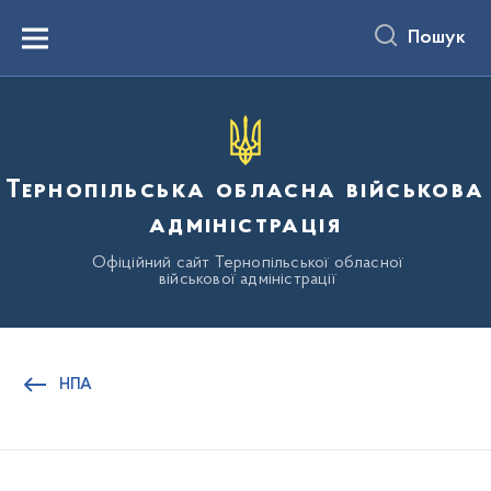
до
основного
Пошук
вмісту
Menu
Тернопільська обласна військова
адміністрація
Офіційний сайт Тернопільської обласної
військової адміністрації
НПА