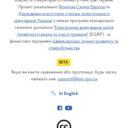
Власність Секретаріату Кабінету Міністрів України.
Проект реалізовано
Фондом Східна Європа
та
Державним агентством з питань електронного
урядування України
у межах програми міжнародної
технічної допомоги
"Електронне врядування задля
підзвітності влади та участі громади"
(EGAP) , за
фінансової підтримки
Швейцарської агенції розвитку та
співробітництва
Якщо ви маєте зауваження або пропозиції, будь ласка,
напишіть нам:
support@kmu.gov.ua
In English