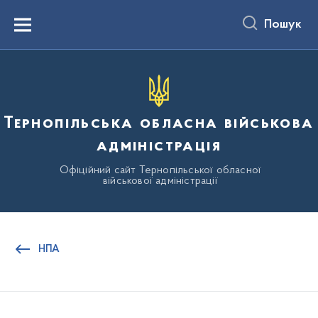
до
основного
Пошук
вмісту
Menu
Тернопільська обласна військова
адміністрація
Офіційний сайт Тернопільської обласної
військової адміністрації
НПА