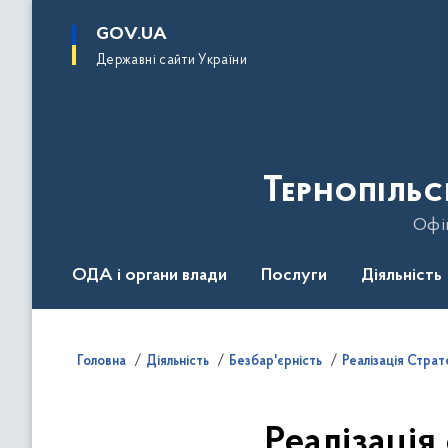
до
основного
GOV.UA
вмісту
Державні сайти України
Тернопільс
Офіц
ОДА і органи влади
Послуги
Діяльність
Головна
Діяльність
Безбар'єрність
Реалізація Страт
Реалізація