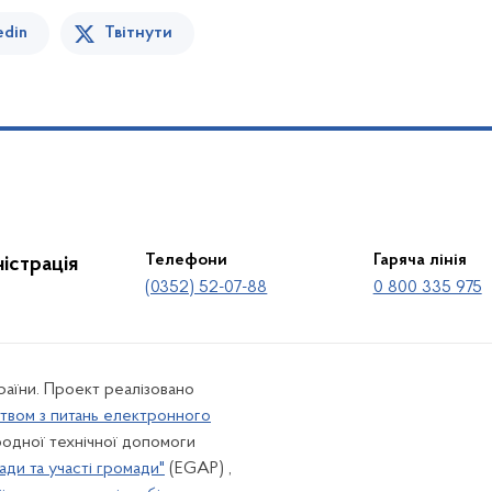
edin
Твітнути
Телефони
Гаряча лінія
істрація
(0352) 52-07-88
0 800 335 975
країни. Проект реалізовано
твом з питань електронного
одної технічної допомоги
ади та участі громади"
(EGAP) ,