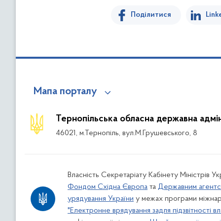
Поділитися
Link
Мапа порталу
Тернопільська обласна державна адмін
46021, м.Тернопіль, вул.М.Грушевського, 8
Власність Секретаріату Кабінету Міністрів У
Фондом Східна Європа
та
Державним агентс
урядування України
у межах програми міжнар
"Електронне врядування задля підзвітності вл