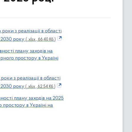
роки з реалізації в області
о 2030 року
( .xlsx , 66.40 Кб )
вності плану заходів на
’єрного простору в Україні
роки з реалізації в області
о 2030 року
( .xlsx , 62.54 Кб )
ності плану заходів на 2025
о простору в Україні на