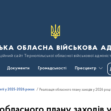
ька обласна військова ад
ійний сайт Тернопільської обласної військової адмініст
Документи
Громадськості
Пресцентр
егії у 2025-2026 роках
Реалізація обласного плану заходів у 2026 році
 обласного плану заходів 