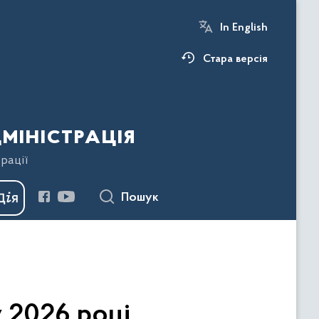
In English
Стара версія
міністрація
рації
Пошук
у 2026 році