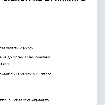
 навчального року;
ння до органів Національної
атьки;
 врожайність озимого ячменю:
еннях приватної, державної