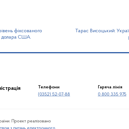
рівень фіксованого
Тарас Висоцький: Укра
о долара США.
Телефони
Гаряча лінія
істрація
(0352) 52-07-88
0 800 335 975
країни. Проект реалізовано
твом з питань електронного