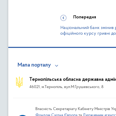
Попередня
Національний банк змінив 
офіційного курсу гривні д
Мапа порталу
Тернопільська обласна державна адмін
46021, м.Тернопіль, вул.М.Грушевського, 8
Власність Секретаріату Кабінету Міністрів У
Фондом Східна Європа
та
Державним агентс