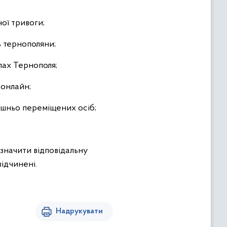
ої тривоги;
ь тернополяни;
лах Тернополя;
 онлайн;
ішньо переміщених осіб;
изначити відповідальну
відчинені.
Надрукувати