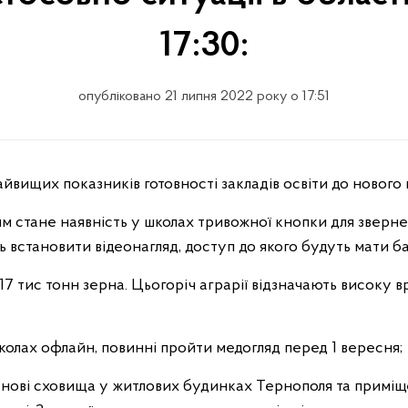
17:30:
опубліковано 21 липня 2022 року о 17:51
айвищих показників готовності закладів освіти до нового
м стане наявність у школах тривожної кнопки для зверне
ть встановити відеонагляд, доступ до якого будуть мати б
117 тис тонн зерна. Цьогоріч аграрії відзначають високу
 школах офлайн, повинні пройти медогляд перед 1 вересня;
 нові сховища у житлових будинках Тернополя та приміщ