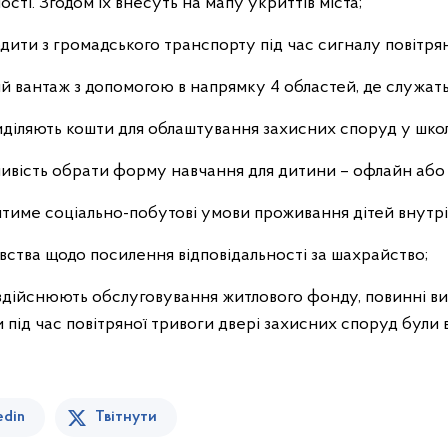
сті. Згодом їх внесуть на мапу укриттів міста;
дити з громадського транспорту під час сигналу повітрян
ий вантаж з допомогою в напрямку 4 областей, де служат
діляють кошти для облаштування захисних споруд у шко
ливість обрати форму навчання для дитини – офлайн або
рятиме соціально-побутові умови проживання дітей внутр
вства щодо посилення відповідальності за шахрайство;
і здійснюють обслуговування житлового фонду, повинні в
и під час повітряної тривоги двері захисних споруд були 
edin
Твітнути