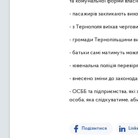
та комунальної форми власно
- пасажирів закликають вихо
- з Тернополя виїхав чергов
- громади Тернопільщини ви
- батьки самі матимуть мож
- ювенальна поліція переві
- внесено зміни до законода
- ОСББ та підприємства, як
особа, яка слідкуватиме, аб
Поділитися
Link