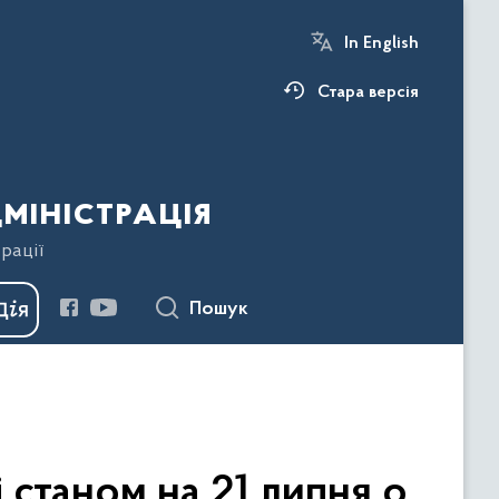
In English
Стара версія
міністрація
рації
Пошук
 станом на 21 липня о