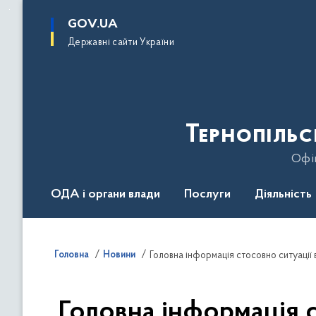
до
основного
GOV.UA
вмісту
Державні сайти України
Тернопільс
Офіц
ОДА і органи влади
Послуги
Діяльність
Головна
Новини
Головна інформація стосовно ситуації в
Головна інформація с