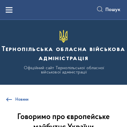
до
основного
Пошук
вмісту
Menu
Тернопільська обласна військова
адміністрація
Офіційний сайт Тернопільської обласної
військової адміністрації
Новини
Говоримо про європейське