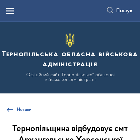
до
основного
Пошук
вмісту
Menu
Тернопільська обласна військова
адміністрація
Офіційний сайт Тернопільської обласної
військової адміністрації
Новини
Тернопільщина відбудовує смт