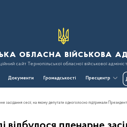
ька обласна військова ад
ійний сайт Тернопільської обласної військової адмініст
Документи
Громадськості
Пресцентр
арне засідання сесії, на якому депутати одноголосно підтримали Президент
аді відбулося пленарне засід