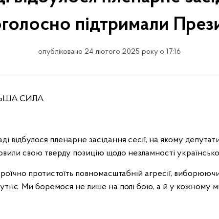
голосно підтримали Прези
опубліковано 24 лютого 2025 року о 17:16
ЛЬША СИЛА
маді відбулося пленарне засідання сесії, на якому депут
овили свою тверду позицію щодо незламності українсько
роїчно протистоїть повномасштабній агресії, виборююч
тнє. Ми боремося не лише на полі бою, а й у кожному міст