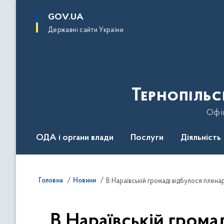
до
основного
GOV.UA
вмісту
Державні сайти України
Тернопільс
Офіц
ОДА і органи влади
Послуги
Діяльність
Головна
Новини
В Нараївській громаді відбулося плен
В Нараївській гром