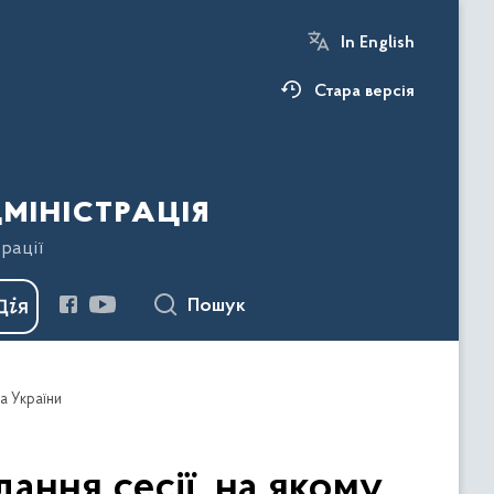
In English
Стара версія
міністрація
рації
Пошук
а України
ання сесії, на якому