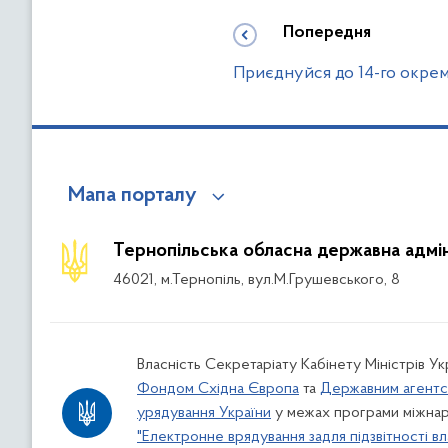
Попередня
Приєднуйся до 14-го окрем
Мапа порталу
Тернопільська обласна державна адмін
46021, м.Тернопіль, вул.М.Грушевського, 8
Власність Секретаріату Кабінету Міністрів У
Фондом Східна Європа
та
Державним агентс
урядування України
у межах програми міжнар
"Електронне врядування задля підзвітності вл