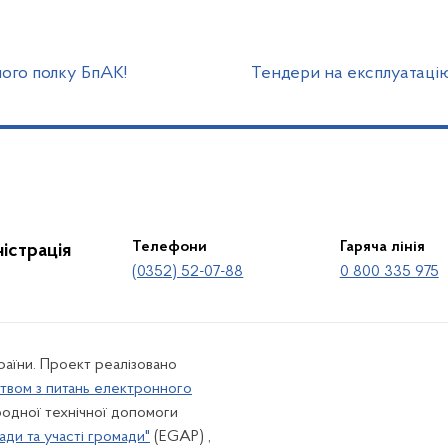
ого полку БпАК!
Тендери на експлуатацію
Телефони
Гаряча лінія
істрація
(0352) 52-07-88
0 800 335 975
країни. Проект реалізовано
твом з питань електронного
одної технічної допомоги
ади та участі громади"
(EGAP) ,