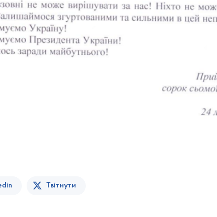
edin
Твітнути