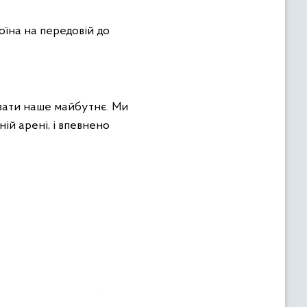
оїна на передовій до
увати наше майбутнє. Ми
й арені, і впевнено